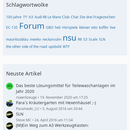
Schlagwortwolke
100 jahre
???
A3
Audi R8 Le Mans Club
Chat
Die drei Fragezeichen
Forum
EC-135
GBO
heli
Hörspiele
kleiner otto
koffer
live
nsu
mauritiusblau
meeko
neckarsulm
R8
S3
Scale
SLN
the other side of the road
upsbold
WTF
Neuste Artikel
Das beste Lösungsmittel für Teilewaschanlagen im
Jahr 2020
rswerkzeuge
19. November 2020 um 17:25
Para`s Kräutergarten mit Hexenhäusel ;-)
Paramedic_LU
5. August 2016 um 20:44
SLN
Steve MC
24. April 2016 um 11:34
(M)Ein Weg zum A3 WerkzeugKasten: