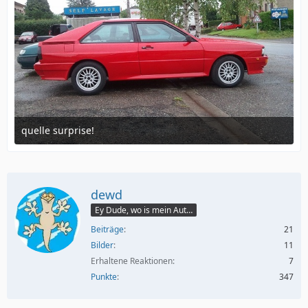
quelle surprise!
4. Oktober 2011 um 21:46
dewd
Ey Dude, wo is mein Auto?
Beiträge
21
Bilder
11
Erhaltene Reaktionen
7
Punkte
347