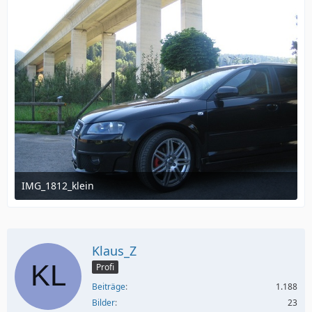
IMG_1812_klein
11. Juli 2012 um 09:04
Klaus_Z
Profi
Beiträge
1.188
Bilder
23