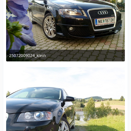
25072009024_klein
11. Juli 2012 um 09:04