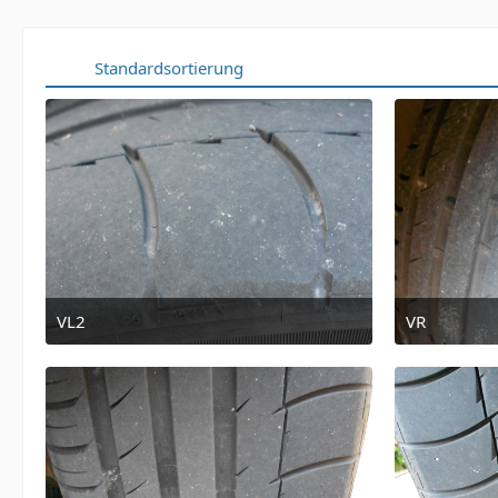
Standardsortierung
VL2
VR
5. Juni 2011 um 22:09
5. J