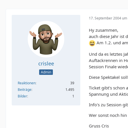
17. September 2004 um 
Hy zusammen,
auch diese Jahr is
Am 1.2. und am 
Und da es letztes 
Auftackrennen in H
crislee
Session Finale wie
Admin
Diese Spektakel sol
Reaktionen
39
Ticket gibt's schon 
Beiträge
1.495
Spannung und Aktion
Bilder
1
Info's zu Session gi
Wer sonst noch hin g
Gruss Cris