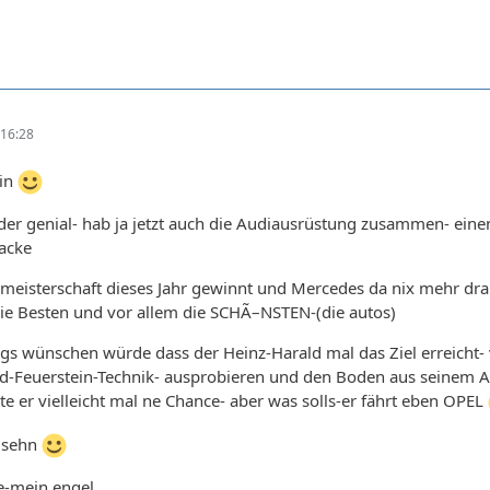
16:28
hin
der genial- hab ja jetzt auch die Audiausrüstung zusammen- eine
Jacke
 meisterschaft dieses Jahr gewinnt und Mercedes da nix mehr dr
die Besten und vor allem die SCHÃ–NSTEN-(die autos)
ngs wünschen würde dass der Heinz-Harald mal das Ziel erreicht- v
red-Feuerstein-Technik- ausprobieren und den Boden aus seinem 
te er vielleicht mal ne Chance- aber was solls-er fährt eben OPEL
s sehn
e-mein engel