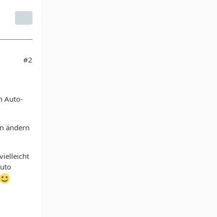
#2
n Auto-
an ändern
ielleicht
Auto