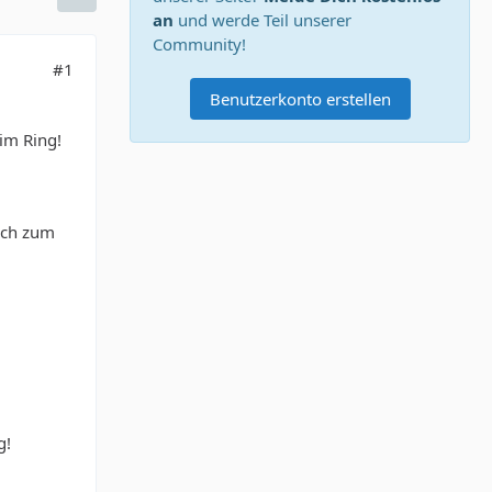
an
und werde Teil unserer
Community!
#1
Benutzerkonto erstellen
im Ring!
uch zum
g!