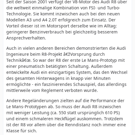
Seit der Saison 2001 verfügt der V8-Motor des Audi R8 über
die weltweit einmalige Kombination von FSI- und Turbo-
Technologie. Sie kommt inzwischen auch bei den neuen
Modellen A3 und A4 2.0T erfolgreich zum Einsatz. Der
Vorteil dieser ist im Motorsport derselbe wie im Alltag:
geringerer Benzinverbrauch bei gleichzeitig besserem
Ansprechverhalten.
Auch in vielen anderen Bereichen demonstrierten die Audi
Ingenieure beim R8-Projekt â€žVorsprung durch
Technikâ€œ. So war der R8 der erste Le Mans-Prototyp mit
einer pneumatisch betätigten Schaltung. Außerdem
entwickelte Audi ein einzigartiges System, das den Wechsel
des gesamten Hinterwagens in knapp vier Minuten
ermöglichte - ein faszinierendes Schauspiel, das allerdings
mittlerweile vom Reglement verboten wurde.
Andere Regeländerungen zielten auf die Performance der
Le Mans-Prototypen ab. So muss der Audi R8 inzwischen
mit weniger Leistung (ca. 550 statt ursprünglich 610 PS)
und einem schmaleren Heckflügel auskommen. Trotzdem
ist der R8 vor allem über die Renndistanz noch immer eine
Klasse für sich.