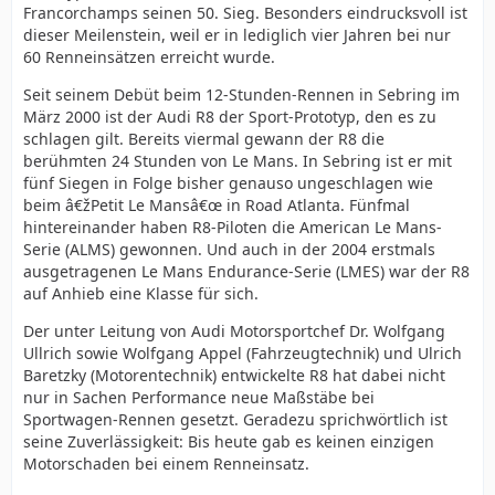
Francorchamps seinen 50. Sieg. Besonders eindrucksvoll ist
dieser Meilenstein, weil er in lediglich vier Jahren bei nur
60 Renneinsätzen erreicht wurde.
Seit seinem Debüt beim 12-Stunden-Rennen in Sebring im
März 2000 ist der Audi R8 der Sport-Prototyp, den es zu
schlagen gilt. Bereits viermal gewann der R8 die
berühmten 24 Stunden von Le Mans. In Sebring ist er mit
fünf Siegen in Folge bisher genauso ungeschlagen wie
beim â€žPetit Le Mansâ€œ in Road Atlanta. Fünfmal
hintereinander haben R8-Piloten die American Le Mans-
Serie (ALMS) gewonnen. Und auch in der 2004 erstmals
ausgetragenen Le Mans Endurance-Serie (LMES) war der R8
auf Anhieb eine Klasse für sich.
Der unter Leitung von Audi Motorsportchef Dr. Wolfgang
Ullrich sowie Wolfgang Appel (Fahrzeugtechnik) und Ulrich
Baretzky (Motorentechnik) entwickelte R8 hat dabei nicht
nur in Sachen Performance neue Maßstäbe bei
Sportwagen-Rennen gesetzt. Geradezu sprichwörtlich ist
seine Zuverlässigkeit: Bis heute gab es keinen einzigen
Motorschaden bei einem Renneinsatz.