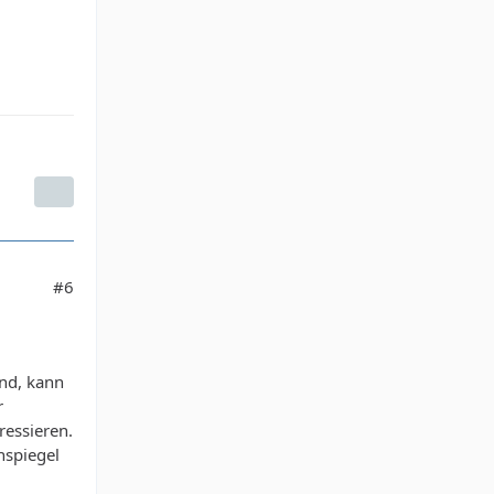
#6
nd, kann
r
ressieren.
nspiegel