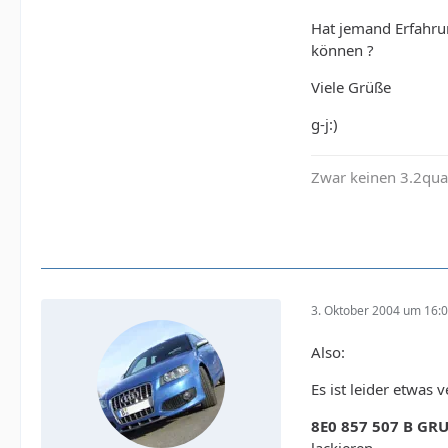
Hat jemand Erfahru
können ?
Viele Grüße
g-j:)
Zwar keinen 3.2quat
3. Oktober 2004 um 16:
Also:
Es ist leider etwas 
8E0 857 507 B GRU