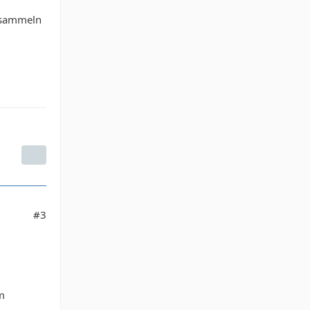
t sammeln
#3
m