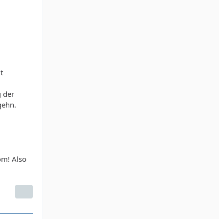
t
g der
gehn.
om! Also