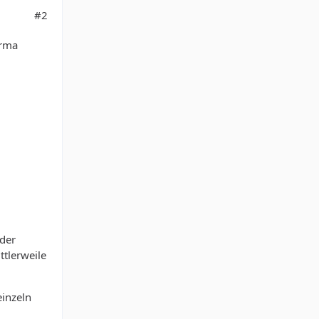
#2
irma
 der
tlerweile
einzeln