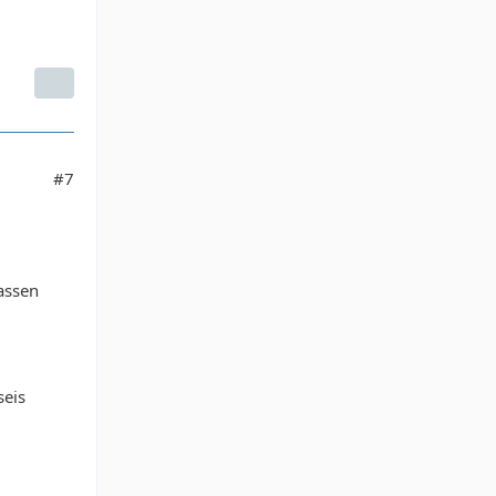
#7
lassen
seis