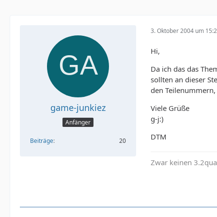
3. Oktober 2004 um 15:
Hi,
Da ich das das Them
sollten an dieser S
den Teilenummern, P
game-junkiez
Viele Grüße
g-j:)
Anfänger
DTM
Beiträge
20
Zwar keinen 3.2quat