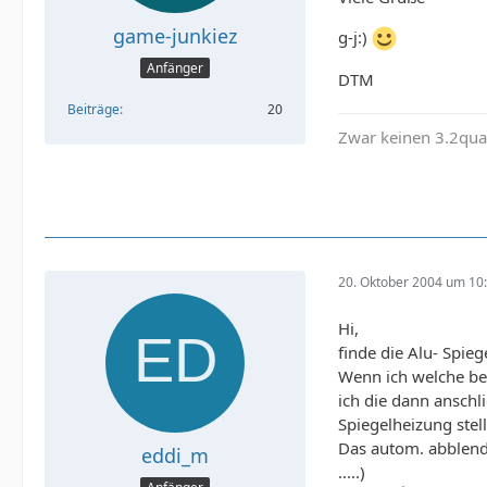
game-junkiez
g-j:)
Anfänger
DTM
Beiträge
20
Zwar keinen 3.2quat
20. Oktober 2004 um 10
Hi,
finde die Alu- Spieg
Wenn ich welche be
ich die dann anschl
Spiegelheizung stel
Das autom. abblend
eddi_m
.....)