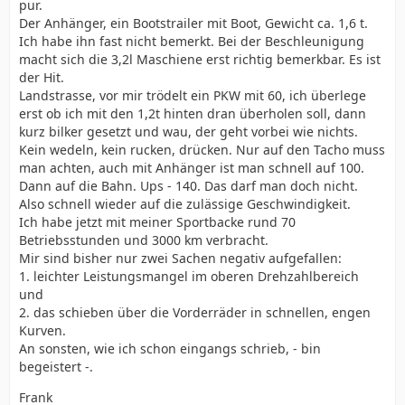
pur.
Der Anhänger, ein Bootstrailer mit Boot, Gewicht ca. 1,6 t.
Ich habe ihn fast nicht bemerkt. Bei der Beschleunigung
macht sich die 3,2l Maschiene erst richtig bemerkbar. Es ist
der Hit.
Landstrasse, vor mir trödelt ein PKW mit 60, ich überlege
erst ob ich mit den 1,2t hinten dran überholen soll, dann
kurz bilker gesetzt und wau, der geht vorbei wie nichts.
Kein wedeln, kein rucken, drücken. Nur auf den Tacho muss
man achten, auch mit Anhänger ist man schnell auf 100.
Dann auf die Bahn. Ups - 140. Das darf man doch nicht.
Also schnell wieder auf die zulässige Geschwindigkeit.
Ich habe jetzt mit meiner Sportbacke rund 70
Betriebsstunden und 3000 km verbracht.
Mir sind bisher nur zwei Sachen negativ aufgefallen:
1. leichter Leistungsmangel im oberen Drehzahlbereich
und
2. das schieben über die Vorderräder in schnellen, engen
Kurven.
An sonsten, wie ich schon eingangs schrieb, - bin
begeistert -.
Frank