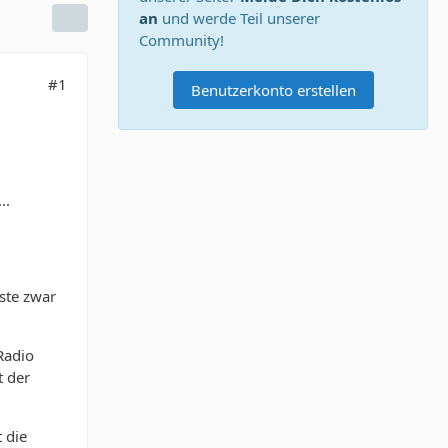
an
und werde Teil unserer
Community!
#1
Benutzerkonto erstellen
..
ste zwar
Radio
t der
 die