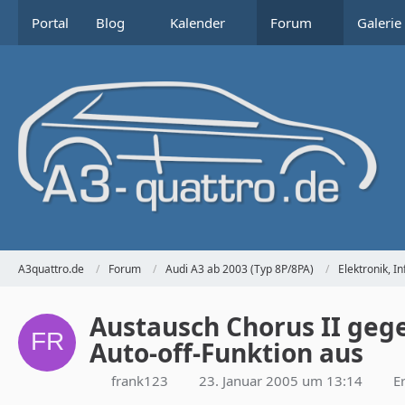
Portal
Blog
Kalender
Forum
Galerie
A3quattro.de
Forum
Audi A3 ab 2003 (Typ 8P/8PA)
Elektronik, 
Austausch Chorus II gege
Auto-off-Funktion aus
frank123
23. Januar 2005 um 13:14
E