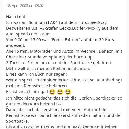
18. April 2005 um 09:52
Hallo Leute
Ich war am Sonntag (17.04.) auf dem Eurospeedway.
Desweiteren u.a. A3-Stefan,Gecko,Lucifer,<Mc-Fly aus dem
audi-speed.com Forum.
Von 9:00 bis 15:00 war "Freies Fahren" auf dem GP-Kurs
angesagt.
Alle 15 min. Motorräder und Autos im Wechsel. Danach, mit
über einer Stunde Verspätung der burn-Cup.
2 Turns a 15 min. bin ich mit der Sportbacke gefahren.
Mehr wollte ich meinen Reifen nicht antun.
Eines kann ich Euch nur sagen:
Wer ein sportlich ambitionierter Fahrer ist, sollte unbedingt
mal eine Rennstrecke befahren.
Eis ist einach nur g...!
Ich hätte nicht gedacht, das sich die "Serien-Sportbacke" so
gut um den Kurs heizen lässt.
Dafür, dass ich das erste mal mit einem Auto auf der
Rennstrecke war bin ich äusserst zufrieden mit mir und der
Sportbacke.
Bis auf 2 Porsche 1 Lotus und ein BMW konnte mir keiner