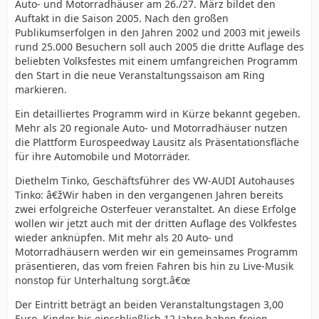
Auto- und Motorradhäuser am 26./27. März bildet den
Auftakt in die Saison 2005. Nach den großen
Publikumserfolgen in den Jahren 2002 und 2003 mit jeweils
rund 25.000 Besuchern soll auch 2005 die dritte Auflage des
beliebten Volksfestes mit einem umfangreichen Programm
den Start in die neue Veranstaltungssaison am Ring
markieren.
Ein detailliertes Programm wird in Kürze bekannt gegeben.
Mehr als 20 regionale Auto- und Motorradhäuser nutzen
die Plattform Eurospeedway Lausitz als Präsentationsfläche
für ihre Automobile und Motorräder.
Diethelm Tinko, Geschäftsführer des VW-AUDI Autohauses
Tinko: â€žWir haben in den vergangenen Jahren bereits
zwei erfolgreiche Osterfeuer veranstaltet. An diese Erfolge
wollen wir jetzt auch mit der dritten Auflage des Volkfestes
wieder anknüpfen. Mit mehr als 20 Auto- und
Motorradhäusern werden wir ein gemeinsames Programm
präsentieren, das vom freien Fahren bis hin zu Live-Musik
nonstop für Unterhaltung sorgt.â€œ
Der Eintritt beträgt an beiden Veranstaltungstagen 3,00
Euro. Kinder bis einschließlich 12 Jahre haben freien