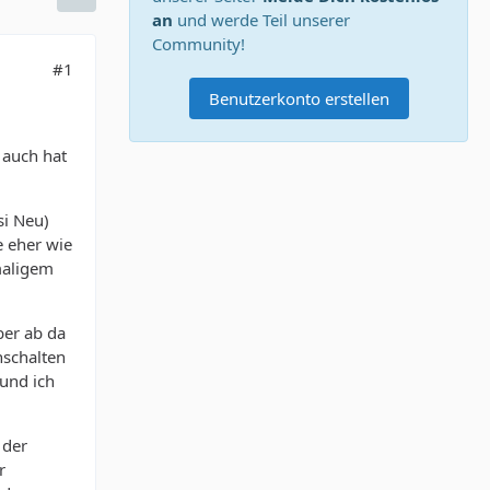
an
und werde Teil unserer
Community!
#1
Benutzerkonto erstellen
 auch hat
si Neu)
e eher wie
maligem
ber ab da
schalten
 und ich
 der
r