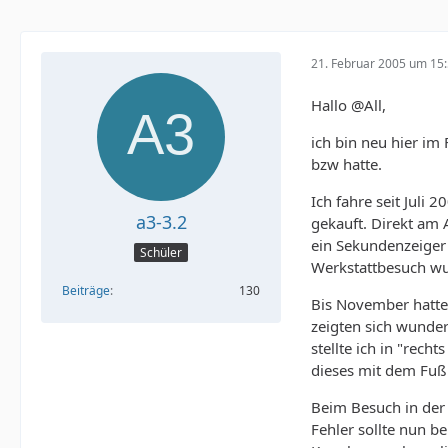
21. Februar 2005 um 15
Hallo @All,
ich bin neu hier i
bzw hatte.
Ich fahre seit Juli 
a3-3.2
gekauft. Direkt am 
ein Sekundenzeiger 
Schüler
Werkstattbesuch wu
Beiträge
130
Bis November hatte 
zeigten sich wunde
stellte ich in "rech
dieses mit dem Fuß 
Beim Besuch in der 
Fehler sollte nun b