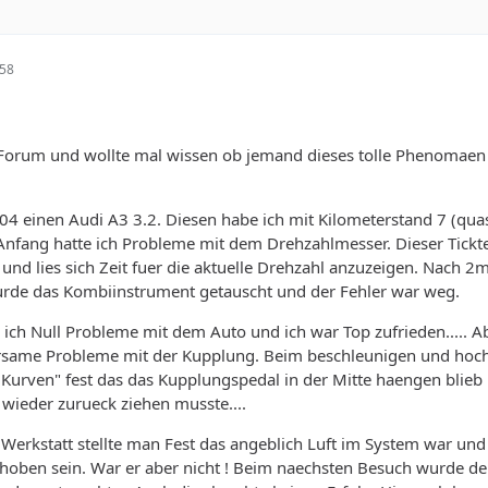
:58
m Forum und wollte mal wissen ob jemand dieses tolle Phenomaen
2004 einen Audi A3 3.2. Diesen habe ich mit Kilometerstand 7 (qua
Anfang hatte ich Probleme mit dem Drehzahlmesser. Dieser Tickt
und lies sich Zeit fuer die aktuelle Drehzahl anzuzeigen. Nach 2
rde das Kombiinstrument getauscht und der Fehler war weg.
ich Null Probleme mit dem Auto und ich war Top zufrieden..... A
rsame Probleme mit der Kupplung. Beim beschleunigen und hoch
ts Kurven" fest das das Kupplungspedal in der Mitte haengen blieb
wieder zurueck ziehen musste....
Werkstatt stellte man Fest das angeblich Luft im System war und
ehoben sein. War er aber nicht ! Beim naechsten Besuch wurde de