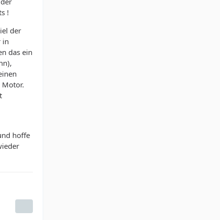
 der
s !
iel der
 in
en das ein
nn),
einen
 Motor.
t
und hoffe
wieder