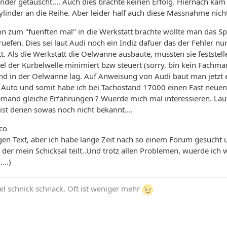
der getauscht.... Auch dies brachte keinen Erfolg. Hiernach kam
nder an die Reihe. Aber leider half auch diese Massnahme nicht
nn zum "fuenften mal" in die Werkstatt brachte wollte man das Sp
uefen. Dies sei laut Audi noch ein Indiz dafuer das der Fehler nur
tt. Als die Werkstatt die Oelwanne ausbaute, mussten sie feststell
iel der Kurbelwelle minimiert bzw steuert (sorry, bin kein Fachma
d in der Oelwanne lag. Auf Anweisung von Audi baut man jetzt 
 Auto und somit habe ich bei Tachostand 17000 einen Fast neuen
emand gleiche Erfahrungen ? Wuerde mich mal interessieren. Lau
ist denen sowas noch nicht bekannt....
co
ngen Text, aber ich habe lange Zeit nach so einem Forum gesucht 
der mein Schicksal teilt..Und trotz allen Problemen, wuerde ich 
...)
el schnick schnack. Oft ist weniger mehr