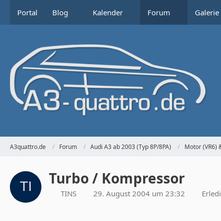
Portal
Blog
Kalender
Forum
Galerie
A3quattro.de
Forum
Audi A3 ab 2003 (Typ 8P/8PA)
Motor (VR6) 
Turbo / Kompressor
TINS
29. August 2004 um 23:32
Erled