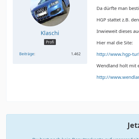
Da dürfte man best
HGP stattet z.B. de
Inwieweit dieses auc
Klaschi
Hier mal die Site:
Profi
http://www.hgp-tur
Beiträge
1.462
Wendland holt mit 
http://www.wendla
Jet