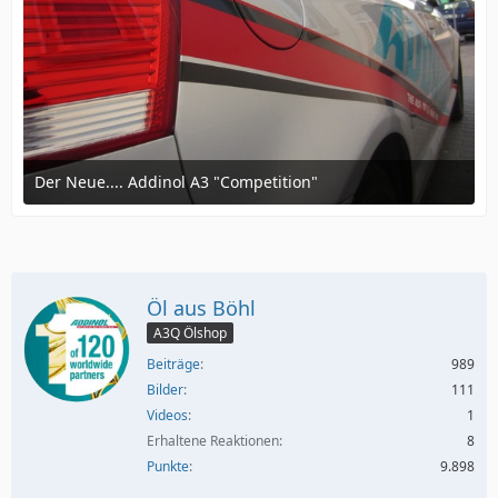
Der Neue.... Addinol A3 "Competition"
12. März 2016 um 16:57
Öl aus Böhl
A3Q Ölshop
Beiträge
989
Bilder
111
Videos
1
Erhaltene Reaktionen
8
Punkte
9.898