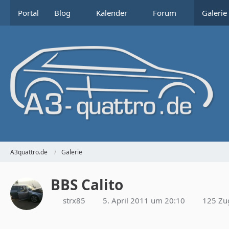
Portal
Blog
Kalender
Forum
Galerie
A3quattro.de
Galerie
BBS Calito
strx85
5. April 2011 um 20:10
125 Zug