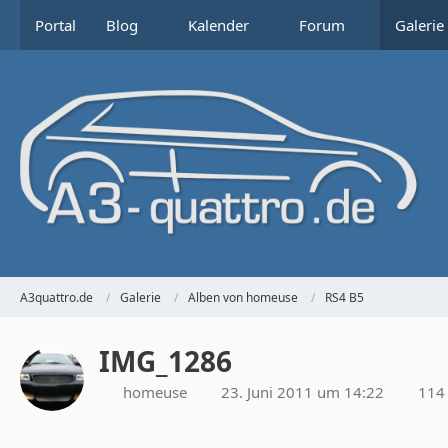
Portal
Blog
Kalender
Forum
Galerie
A3quattro.de
Galerie
Alben von homeuse
RS4 B5
IMG_1286
homeuse
23. Juni 2011 um 14:22
114 