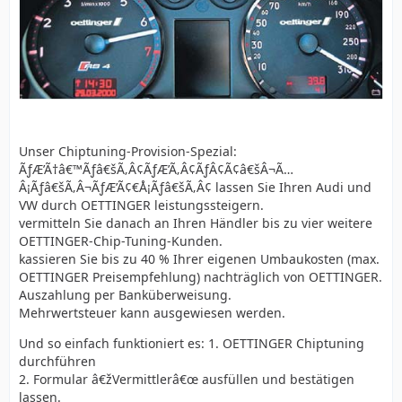
Unser Chiptuning-Provision-Spezial:
ÃƒÆ’Ã†â€™Ãƒâ€šÃ‚Â¢ÃƒÆ’Ã‚Â¢ÃƒÂ¢Ã¢â€šÂ¬Ã…
Â¡Ãƒâ€šÃ‚Â¬ÃƒÆ’Ã¢€Å¡Ãƒâ€šÃ‚Â¢ lassen Sie Ihren Audi und
VW durch OETTINGER leistungssteigern.
vermitteln Sie danach an Ihren Händler bis zu vier weitere
OETTINGER-Chip-Tuning-Kunden.
kassieren Sie bis zu 40 % Ihrer eigenen Umbaukosten (max.
OETTINGER Preisempfehlung) nachträglich von OETTINGER.
Auszahlung per Banküberweisung.
Mehrwertsteuer kann ausgewiesen werden.
Und so einfach funktioniert es: 1. OETTINGER Chiptuning
durchführen
2. Formular â€žVermittlerâ€œ ausfüllen und bestätigen
lassen.