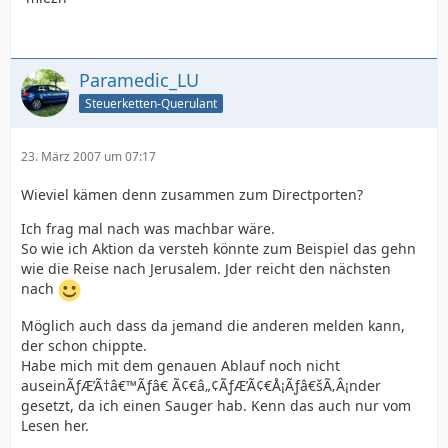
Paramedic_LU
Steuerketten-Querulant
23. März 2007 um 07:17
Wieviel kämen denn zusammen zum Directporten?
Ich frag mal nach was machbar wäre.
So wie ich Aktion da versteh könnte zum Beispiel das gehn
wie die Reise nach Jerusalem. Jder reicht den nächsten
nach
Möglich auch dass da jemand die anderen melden kann,
der schon chippte.
Habe mich mit dem genauen Ablauf noch nicht
auseinÃƒÆ’Ã†â€™Ãƒâ€ Ã¢€â„¢ÃƒÆ’Ã¢€Å¡Ãƒâ€šÃ‚Â¡nder
gesetzt, da ich einen Sauger hab. Kenn das auch nur vom
Lesen her.