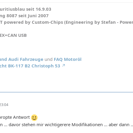
ritiusblau seit 16.9.03
g 8087 seit Juni 2007
WT powered by Custom-Chips (Engineering by Stefan - Powe
HEX+CAN USB
 und Audi Fahrzeuge
und
FAQ Motoröl
cht BK-117 B2 Christoph 53
23:04
 propte Antwort
... davor stehen mir wichtigerere Modifikationen ... aber dann ...