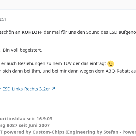
2:51
keschön an
ROHLOFF
der mal für uns den Sound des ESD aufge
 Bin voll begeistert.
t er auch Beziehungen zu nem TÜV der das einträgt
n sich dann bei Ihm, und bei mir dann wegen dem A3Q-Rabatt au
 ESD Links-Rechts 3.2er
ritiusblau seit 16.9.03
g 8087 seit Juni 2007
WT powered by Custom-Chips (Engineering by Stefan - Powe