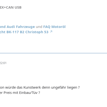
HEX+CAN USB
 und Audi Fahrzeuge
und
FAQ Motoröl
cht BK-117 B2 Christoph 53
22:01
gion würde das Kunstwerk denn ungefähr liegen ?
er Preis mit Einbau/Tüv ?