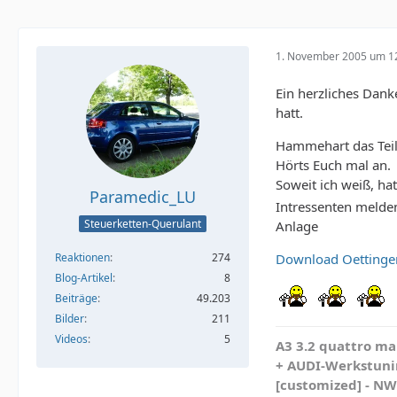
1. November 2005 um 1
Ein herzliches Dan
hatt.
Hammehart das Teil.
Hörts Euch mal an.
Soweit ich weiß, ha
Paramedic_LU
Intressenten melde
Steuerketten-Querulant
Anlage
Reaktionen
274
Download Oettinger
Blog-Artikel
8
Beiträge
49.203
Bilder
211
Videos
5
A3 3.2 quattro mau
+ AUDI-Werkstunin
[customized] - N