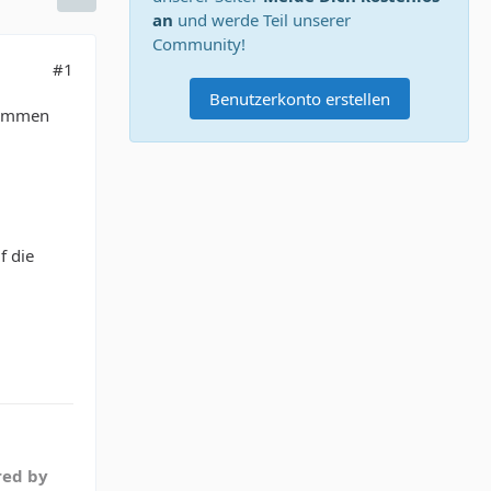
an
und werde Teil unserer
Community!
#1
Benutzerkonto erstellen
nommen
f die
red by