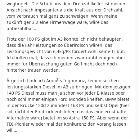
wegbügelt. Die Schub aus dem Drehzahlkeller ist meiner
Ansicht nach imposanter als die Kraft aus der Drehzahl,
vom Verbrauch mal ganz zu schweigen. Wenn meine
zukünftiger 3.2 eine Firmenwage wäre, wäre das
unbezahlbar....
Trotz der 100 PS gibt im A3 könnte ich nicht behaupten,
dass die Fahrleistungen so überirdisch wären, das
Leistungsgewicht von 6,4kg/PS fordert wohl seine Tribut.
Ich hoffen mal, dass ich meinen zwar rauhbeinigen aber
immer für Überraschung guten Golf nicht doch noch
hinterher trauen werden.
Ärgerlich finde ich AudiÂ´s Ingnoranz, keinen solchen
leistungsstarken Diesel im A3 zu bringen. Mit dem jetzigen
140 PS Diesel muss man ja schon vor jeder E-Klasse oder
noch schlimmer einigen Ford Mondeo kneifen. BMW bietet
in der Krücke 120d zumindest 163 PS und selbst Opel (hier
soll nicht der Eindruck entstehen das das eine ernsthafte
Alternative wäre) bietet im so Astra 150 PS. Aber wenn der
TDI-Pionier wieder mal der Konkurenz den Vorang lassen
will...