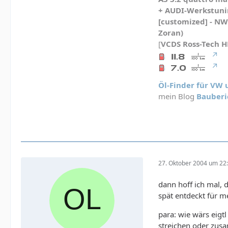
+ AUDI-Werkstunin
[customized] - N
Zoran)
[
VCDS
Ross-Tech 
Öl-Finder für VW
mein Blog
Bauberi
27. Oktober 2004 um 22
dann hoff ich mal, d
spät entdeckt für m
para: wie wärs eigt
streichen oder zus