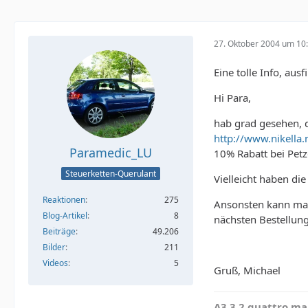
27. Oktober 2004 um 10
Eine tolle Info, au
Hi Para,
hab grad gesehen, 
http://www.nikella
Paramedic_LU
10% Rabatt bei Pet
Steuerketten-Querulant
Vielleicht haben di
Reaktionen
275
Ansonsten kann man
Blog-Artikel
8
nächsten Bestellun
Beiträge
49.206
Bilder
211
Videos
5
Gruß, Michael
A3 3.2 quattro mau