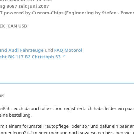
g 8087 seit Juni 2007
WT powered by Custom-Chips (Engineering by Stefan - Powe
HEX+CAN USB
 und Audi Fahrzeuge
und
FAQ Motoröl
cht BK-117 B2 Christoph 53
:09
aß ihr euch da auch alle schön registriert. ich habs leider ein paa
eine bestellung.
l mit einem forumsteil "autopflege" oder so? und dafür ein paar a
ammenlegen? ist meiner meinung nach sowieso ein bisschen viel