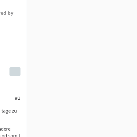
red by
#2
r tage zu
ndere
 und somit