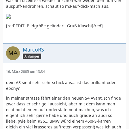
was am facelift-s4 wieder unschön war wegen den nun vier
auspuff-endrohren. schaut so m3-auf-dick-mach aus.
[red]EDIT: Bildgröße geändert. Gruß Klaschi[/red]
MarcoRS
Anfänger
16. März 2005 um 13:34
dein A3 sieht sehr sehr schick aus... ist das brilliant oder
ebony?
in meiner strasse fährt einer den neuen S4 Avant. Ich finde
zwar dass er sehr geil aussieht, aber mit dem kann man
echt nicht einen auf understatement machen, was ich
eigentlich sehr gerne habe und auch grade an audi so
liebe. (wie beim RS6... BMW würd einem 450PS-karren
gleich ein viel krasseres auftreten verpassen!) was ich auch