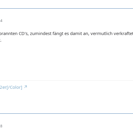
44
ebrannten CD's, zumindest fängt es damit an, vermutlich verkrafte
.
2er[/Color]
28