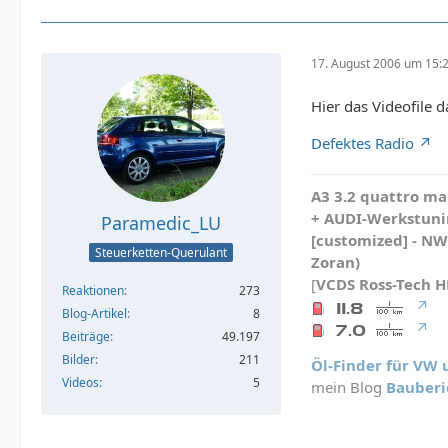
17. August 2006 um 15:
Hier das Videofile 
Defektes Radio
A3 3.2 quattro mau
+ AUDI-Werkstunin
Paramedic_LU
[customized] - N
Steuerketten-Querulant
Zoran)
[
VCDS
Ross-Tech 
Reaktionen
273
Blog-Artikel
8
Beiträge
49.197
Bilder
211
Öl-Finder für VW
Videos
5
mein Blog
Bauberi