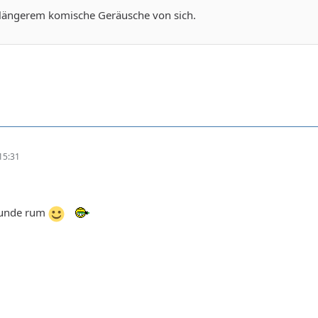
t längerem komische Geräusche von sich.
15:31
Wunde rum