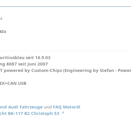
24
dazu
ritiusblau seit 16.9.03
g 8087 seit Juni 2007
WT powered by Custom-Chips (Engineering by Stefan - Powe
HEX+CAN USB
 und Audi Fahrzeuge
und
FAQ Motoröl
cht BK-117 B2 Christoph 53