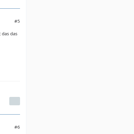
#5
t das das
#6