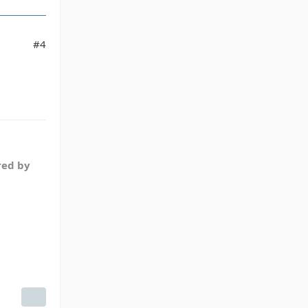
#4
red by