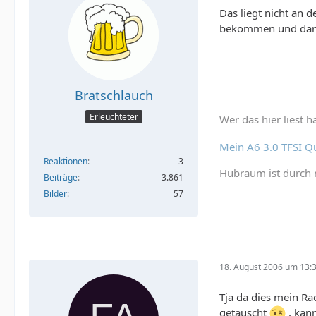
Das liegt nicht an 
bekommen und danac
Bratschlauch
Erleuchteter
Wer das hier liest 
Mein A6 3.0 TFSI Q
Reaktionen
3
Hubraum ist durch n
Beiträge
3.861
Bilder
57
18. August 2006 um 13:
Tja da dies mein Ra
getauscht
, kan