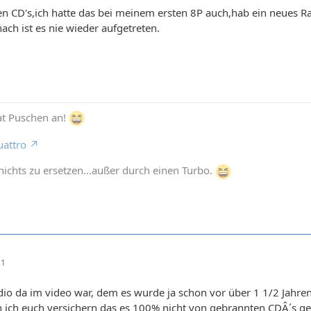
den CD's,ich hatte das bei meinem ersten 8P auch,hab ein neues R
h ist es nie wieder aufgetreten.
hat Puschen an!
uattro
ichts zu ersetzen...außer durch einen Turbo.
31
dio da im video war, dem es wurde ja schon vor über 1 1/2 Jahre
n ich euch versichern das es 100% nicht von gebrannten CDÂ´s