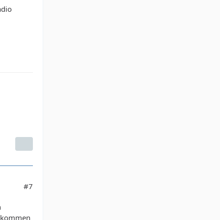
adio
#7
n
 gekommen