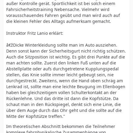
außer Kontrolle gerät. Sportlichkeit ist bei solch einem
Fahrsicherheitstraining Nebensache. Vielmehr wird
vorausschauendes Fahren geübt und man wird auch auf
die kleinen Fehler des Alltags aufmerksam gemacht.
Instruktor Fritz Lanio erklärt:
â€žDicke Winterkleidung sollte man im Auto ausziehen.
Denn sonst kann der Sicherheitsgurt nicht richtig schützen.
Auch die Sitzposition ist wichtig. Es gibt drei Punkte auf die
man achten sollte. Zuerst den linken Fuß unten auf die
Abstellplatte oder aufs durchgetretene Kupplungspedal
stellen, das Knie sollte immer leicht gebeugt sein, nie
durchgestreckt. Zweitens, wenn die Hand oben schräg am
Lenkrad ist, sollte man eine leichte Beugung im Ellenbogen
haben bei gleichzeitigem vollen Schulterkontakt an der
Rückenlehne. Und das dritte ist dann die Kopfstütze. Da
schaut man in den Rückspiegel, denkt sich eine Linie, die
über dem Auge durch das Ohr geht und die sollte auf die
Mitte der Kopfstütze treffen."
Im theoretischen Abschnitt bekommen die Teilnehmer
komplexe fahrphysikalische Zusammenhänge von