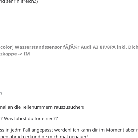
d sehr hilfreich.:)
[/color] Wasserstandssensor fÃƒÂ¼r Audi A3 8P/8PA inkl. Dic
tzkappe -> IM
43
 mal an die Teilenummern rauszusuchen!
I? Was fährst du für einen??
ss in jedm Fall angepasst werden! Ich kann dir im Moment aber 
en abr ich erkundige mich mal genauer!