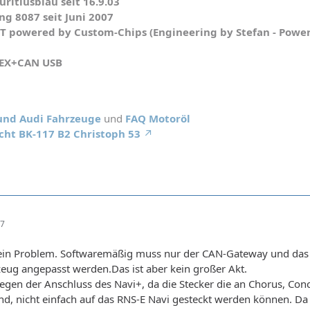
ritiusblau seit 16.9.03
g 8087 seit Juni 2007
WT powered by Custom-Chips (Engineering by Stefan - Powe
HEX+CAN USB
 und Audi Fahrzeuge
und
FAQ Motoröl
cht BK-117 B2 Christoph 53
27
kein Problem. Softwaremäßig muss nur der CAN-Gateway und das
zeug angepasst werden.Das ist aber kein großer Akt.
gegen der Anschluss des Navi+, da die Stecker die an Chorus, Con
, nicht einfach auf das RNS-E Navi gesteckt werden können. Da i