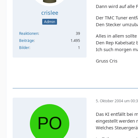
Dann wird auf alle 
crislee
Der TMC Tuner entfäl
Admin
Den Stecker umzubau
Reaktionen
39
Alles in allem sol
Beiträge
1.495
Den Rep Kabelsatz b
Bilder
1
Ich such morgen ma
Gruss Cris
5. Oktober 2004 um 00:
Das KI entfällt bei 
eingestellt werden 
Welches Steuergerät