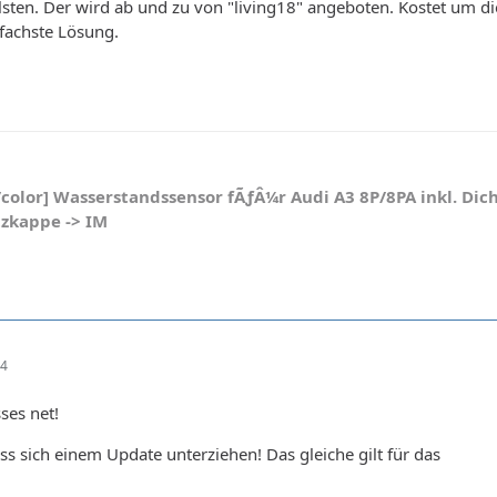
sten. Der wird ab und zu von "living18" angeboten. Kostet um di
nfachste Lösung.
[/color] Wasserstandssensor fÃƒÂ¼r Audi A3 8P/8PA inkl. Dic
tzkappe -> IM
44
ses net!
s sich einem Update unterziehen! Das gleiche gilt für das