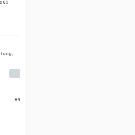
e 80
htung,
#6