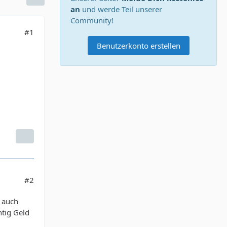
an
und werde Teil unserer
Community!
#1
Benutzerkonto erstellen
#2
 auch
htig Geld