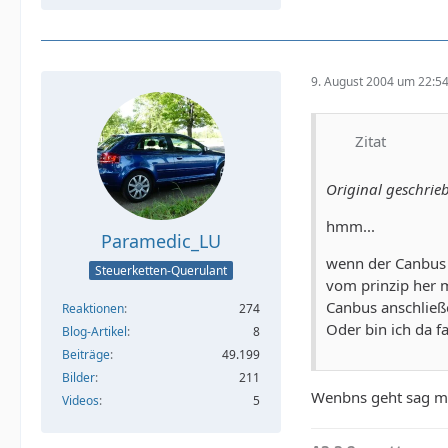
9. August 2004 um 22:5
Zitat
Original geschrie
hmm...
Paramedic_LU
wenn der Canbus s
Steuerketten-Querulant
vom prinzip her 
Canbus anschließe
Reaktionen
274
Oder bin ich da f
Blog-Artikel
8
Beiträge
49.199
Bilder
211
Wenbns geht sag mi
Videos
5