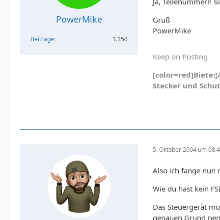
Ja, Teilenummern sin
PowerMike
Gruß
PowerMike
Beiträge
1.150
Keep on Posting
[color=red]Biete:
Stecker und Schu
5. Oktober 2004 um 08:
Also ich fange nun
Wie du hast kein FS
Das Steuergerät mu
genauen Grund nenn