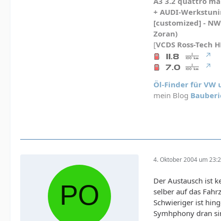
A3 3.2 quattro mau
+ AUDI-Werkstunin
[customized] - N
Zoran)
[
VCDS
Ross-Tech 
Öl-Finder für VW
mein Blog
Bauberi
4. Oktober 2004 um 23:
Der Austausch ist 
selber auf das Fahr
Schwieriger ist hin
Symhphony dran sind