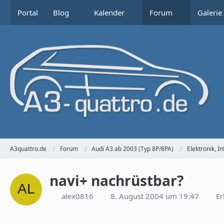
Portal
Blog
Kalender
Forum
Galerie
A3quattro.de
Forum
Audi A3 ab 2003 (Typ 8P/8PA)
Elektronik, 
navi+ nachrüstbar?
alex0816
8. August 2004 um 19:47
Er