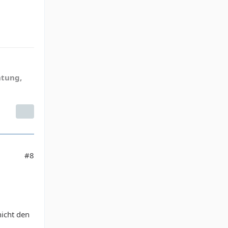
htung,
#8
nicht den