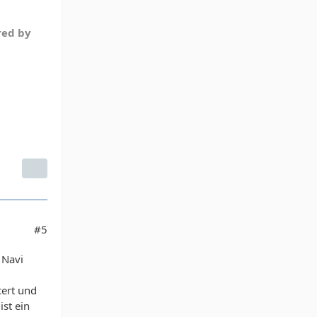
red by
#5
 Navi
cert und
st ein