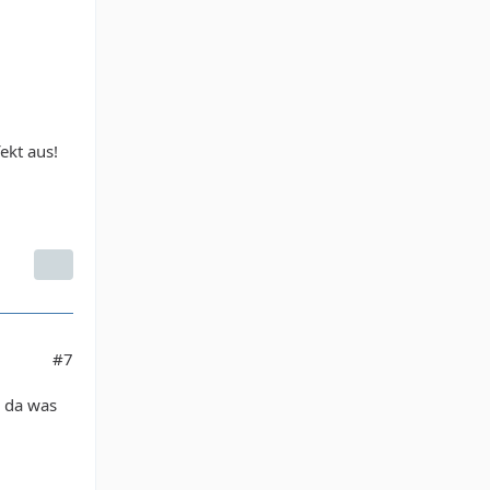
ekt aus!
#7
s da was