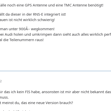
Fälle noch eine GPS Antenne und eine TMC Antenne benötigt!
lt da dieser in der RNS-E integriert ist!
en ist nicht wirklich schwierig!
lte man unter 900Ã– wegkommen!
ei Audi holen und umkrimpen dann sieht auch alles wirklich perf
l die Teilenummern raus!
32
mir das ich kein FIS habe, ansonsten ist mir aber nicht bekannt da
muss.
 meinst du, das eine neue Version brauch?