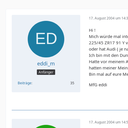
17. August 2004 um 14:
Hi !
Mich würde mal int
225/45 ZR17 91 Y v
oder hat Audi ( je
Ich bin mit den Dunl
Hatte vor meinem A3
eddi_m
hatten meiner Mein
Anfänger
Bin mal auf eure M
Beiträge
35
MfG eddi
17. August 2004 um 14: