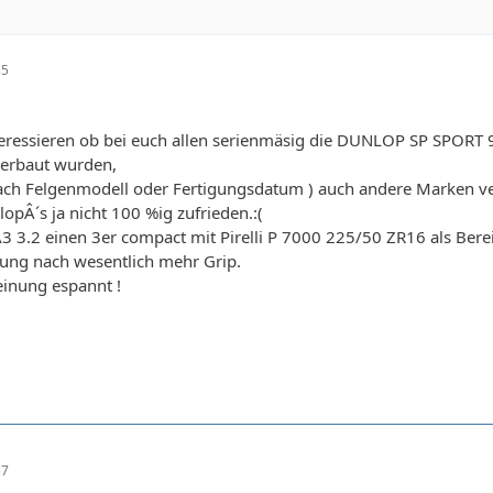
35
eressieren ob bei euch allen serienmäsig die DUNLOP SP SPORT
erbaut wurden,
 nach Felgenmodell oder Fertigungsdatum ) auch andere Marken v
opÂ´s ja nicht 100 %ig zufrieden.:(
 3.2 einen 3er compact mit Pirelli P 7000 225/50 ZR16 als Bere
ung nach wesentlich mehr Grip.
einung espannt !
57