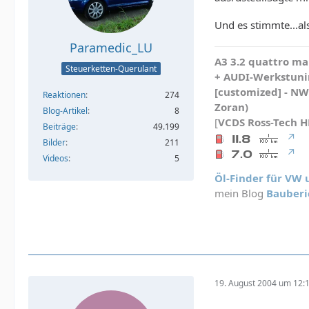
Und es stimmte...al
Paramedic_LU
A3 3.2 quattro mau
Steuerketten-Querulant
+ AUDI-Werkstunin
[customized] - N
Reaktionen
274
Zoran)
Blog-Artikel
8
[
VCDS
Ross-Tech 
Beiträge
49.199
Bilder
211
Videos
5
Öl-Finder für VW
mein Blog
Bauberi
19. August 2004 um 12: