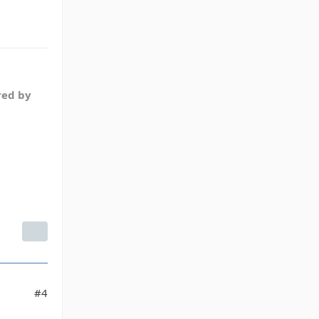
red by
#4