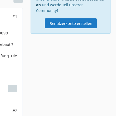
an
und werde Teil unserer
Community!
#1
Benutzerkonto erstellen
 9090
erbaut ?
ifung. Die
#2