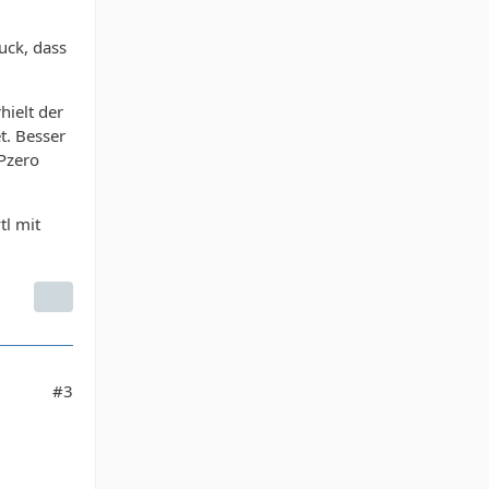
uck, dass
hielt der
t. Besser
 Pzero
tl mit
#3