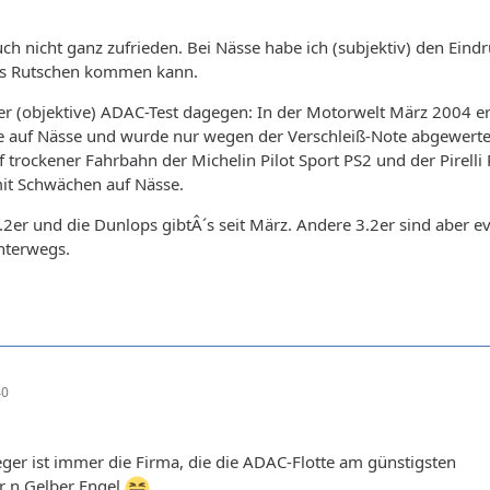
ch nicht ganz zufrieden. Bei Nässe habe ich (subjektiv) den Eindr
 ins Rutschen kommen kann.
der (objektive) ADAC-Test dagegen: In der Motorwelt März 2004 er
e auf Nässe und wurde nur wegen der Verschleiß-Note abgewerte
f trockener Fahrbahn der Michelin Pilot Sport PS2 und der Pirelli
mit Schwächen auf Nässe.
2er und die Dunlops gibtÂ´s seit März. Andere 3.2er sind aber ev
nterwegs.
40
er ist immer die Firma, die die ADAC-Flotte am günstigsten
ir n Gelber Engel