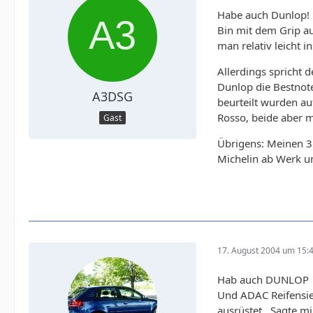
Habe auch Dunlop!
Bin mit dem Grip au
man relativ leicht
Allerdings spricht 
Dunlop die Bestnot
A3DSG
beurteilt wurden au
Rosso, beide aber 
Gast
Übrigens: Meinen 3.
Michelin ab Werk u
17. August 2004 um 15:
Hab auch DUNLOP
Und ADAC Reifensieg
ausrüstet...Sagte m