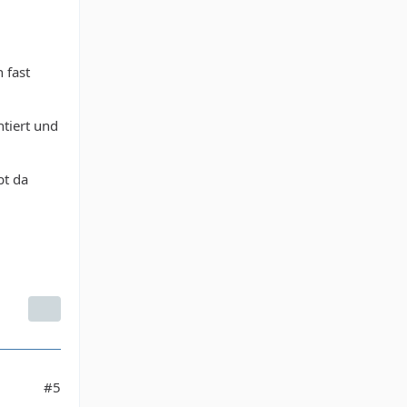
 fast
tiert und
bt da
#5