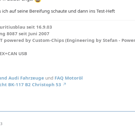
s ich auf seine Bereifung schaute und dann ins Test-Heft
ritiusblau seit 16.9.03
g 8087 seit Juni 2007
WT powered by Custom-Chips (Engineering by Stefan - Powe
HEX+CAN USB
 und Audi Fahrzeuge
und
FAQ Motoröl
cht BK-117 B2 Christoph 53
13