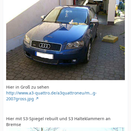
Hier in Groß zu sehen
http://www.a3-quattro.de/a3quattroneu/m…g-
2007gross.jpg
Hier mit S3-Spiegel rebuilt und S3 Halteklammern an
Bremse