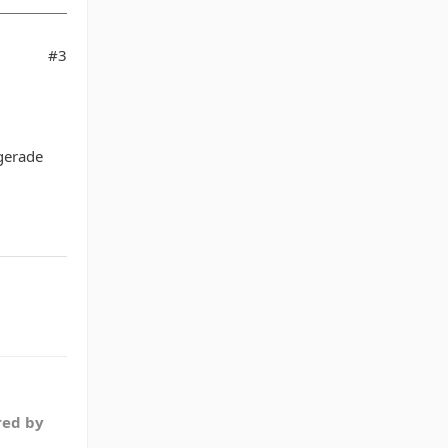
#3
 gerade
red by