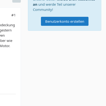
an
und werde Teil unserer
Community!
#1
Benutzerkonto erstellen
abdeckung
gestern
Den
aber wie
 Motor.