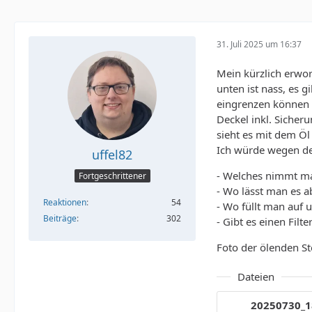
31. Juli 2025 um 16:37
Mein kürzlich erwor
unten ist nass, es 
eingrenzen können 
Deckel inkl. Sicher
sieht es mit dem Öl 
Ich würde wegen de
uffel82
- Welches nimmt m
Fortgeschrittener
- Wo lässt man es a
Reaktionen
54
- Wo füllt man auf 
Beiträge
302
- Gibt es einen Filt
Foto der ölenden Ste
Dateien
20250730_1