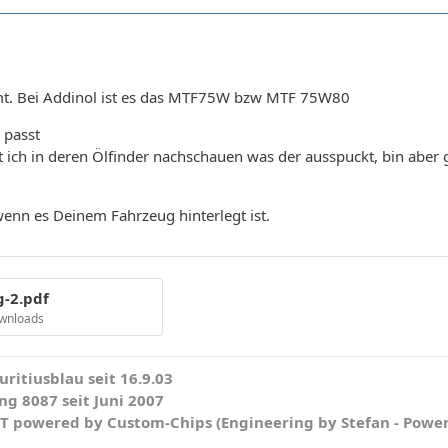
mmt. Bei Addinol ist es das MTF75W bzw MTF 75W80
 passt
 ich in deren Ölfinder nachschauen was der ausspuckt, bin aber
wenn es Deinem Fahrzeug hinterlegt ist.
-2.pdf
ownloads
ritiusblau seit 16.9.03
g 8087 seit Juni 2007
WT powered by Custom-Chips (Engineering by Stefan - Powe