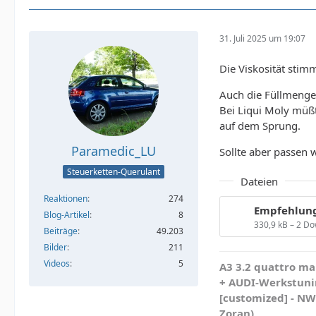
31. Juli 2025 um 19:07
Die Viskosität sti
Auch die Füllmenge
Bei Liqui Moly müßt
auf dem Sprung.
Paramedic_LU
Sollte aber passen 
Steuerketten-Querulant
Dateien
Reaktionen
274
Empfehlung
Blog-Artikel
8
330,9 kB – 2 D
Beiträge
49.203
Bilder
211
Videos
5
A3 3.2 quattro mau
+ AUDI-Werkstunin
[customized] - N
Zoran)