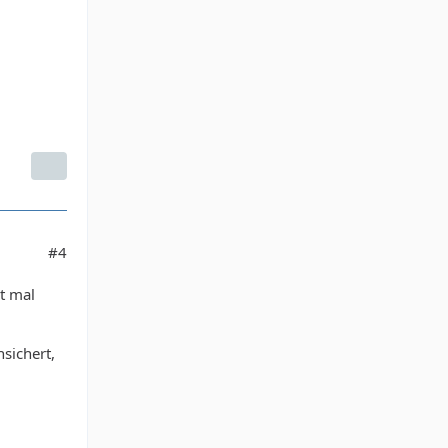
#4
t mal
sichert,