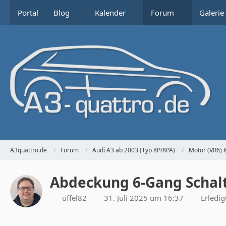
Portal
Blog
Kalender
Forum
Galerie
A3quattro.de
Forum
Audi A3 ab 2003 (Typ 8P/8PA)
Motor (VR6) 
Abdeckung 6-Gang Schal
uffel82
31. Juli 2025 um 16:37
Erledig