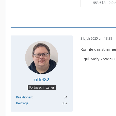
553,6 kB – 0 D
31. Juli 2025 um 18:38
Könnte das stimme
Liqui Moly 75W-90, 
uffel82
Fortgeschrittener
Reaktionen
54
Beiträge
302