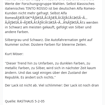
Werte der Forschungsgruppe Wahlen. Selbst klassisches
italienisches TINTO ROSSO ist bei deutschen Alfa Romeo-
Kunden nicht mehr gefragt. Selbst Alfa
RomeoÃƒÆ’Ã†â€™Ãƒâ€šÃ‚Â¢ÃƒÆ’Ã‚Â¢ÃƒÂ¢Ã¢â€šÂ¬Ã…
Â¡Ãƒâ€šÃ‚Â¬ÃƒÆ’Ã‚Â¢ÃƒÂ¢Ã¢â€šÂ¬Ã…Â¾Ãƒâ€šÃ‚Â¢s werden
in Schwarz am meisten gekauft, gefolgt von Silber und
andere Farben.
Silbergrau und Schwarz. Die Autofahrernation geht auf
Nummer sicher. Düstere Farben für bleierne Zeiten.
Kurt Möser:
"Dieser Trend hin zu Unfarben, zu dunklen Farben, zu
metallic Farben, zu Silber, wird sich in nächster Zeit kaum
ändern. Und das sagt einiges über den Zustand der
Republik. Es ändert sich nichts."
Der Lack ist nicht ab. Viel schlimmer: Der Lack ist noch dran
Quelle: RASTHAUS 5-2-05