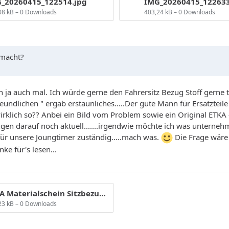
_20260415_122514.jpg
IMG_20260415_122633
08 kB – 0 Downloads
403,24 kB – 0 Downloads
emacht?
 ja auch mal. Ich würde gerne den Fahrersitz Bezug Stoff gerne t
lichen " ergab erstaunliches.....Der gute Mann für Ersatzteile fra
irklich so?? Anbei ein Bild vom Problem sowie ein Original ETKA 
en darauf noch aktuell.......irgendwie möchte ich was unternehm
für unsere Joungtimer zuständig.....mach was.
Die Frage wäre 
ke für's lesen...
ETKA Materialschein Sitzbezug links.jpg
23 kB – 0 Downloads