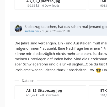
A3_3,2_Quattro.jpg
IMG
192,35 kB – 0 Downloads
901,
Sitzbezug tauschen, hat das schon mal jemand g
audimanni
1. Juli 2025 um 11:18
Die Jahre sind vergangen, Ein - und Aussteigen muß man
mitgenommen " aussieht. Eine Nachfrage bei einem " Freund
könne mir diesbezüglich nichts mehr anbieten. Ist das w
meinen Unterlagen gefunden habe. Sind die Bezeichnung
aber Schwiegersohn und die Enkel sagten...Opa du bist 
Probleme wegen Seitenairback / abschalten usw.
Dan
Dateien
A3_12_Sitzbezug.jpg
656,42 kB – 0 Downloads
104,