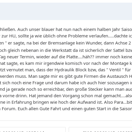
ließen. Auch unser blauer hat nun nach einem halben Jahr Saison
zur HU, sollte ja wie üblich ohne Probleme verlaufen.....dachte ich.
en " er sagte, na bei der Bremsanlage kein Wunder, dann Achse 2
ch gleich nebenan in die Werkstatt da ist sicherlich der Sattel bzw
Tag neuer Termin, wieder auf die Platte....häh?? immer noch kei
 hat sagte, es kam mir irgendwie komisch vor nach der Montage ko
etzt vernutet man, dass der Hydraulik Block bzw, das " Ventil " für
 werden muss. Man sagte mir es gibt gute Firmen die Austausch H
tellt sich noch eine Frage und darum habe ich auch hier sozusage
sind ja gerade noch so erreichbar, den große Stecker kann man 
a vorne drinn. Hat jemand den Vorgang schon mal gemacht....also i
rne in Erfahrung bringen wie hoch der Aufwand ist. Also Para...bi
m Forum. Euch allen Gute Fahrt und einen guten Start in die Saiso