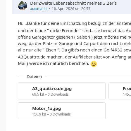
Der Zweite Lebensabschnitt meines 3.2er´s
audimanni
16. April 2026 um 20:55
Hi....Danke für deine Einschätzung bezüglich der anst
und der blaue " dicke Freunde " sind...sie benutzt das 
offene Garagentor gesehen ( Saison ) Jetzt möchte meine
weg, da der Platz in Garage und Carport dann nicht meh
alle nur alte " Eisen ". Da gibt's noch einen Golf4R32 
A3Quattro.de machen, der Aufkleber sitzt von Anfang an
Mai ) werde ich natürlich berichten.
Dateien
A3_quattro.de.jpg
Fro
69,5 kB – 0 Downloads
145,
Motor_1a.jpg
156,9 kB – 0 Downloads