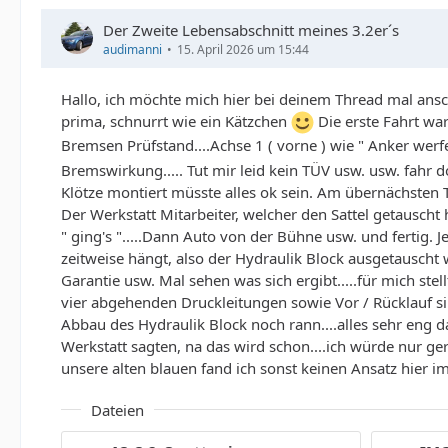
Der Zweite Lebensabschnitt meines 3.2er´s
audimanni
15. April 2026 um 15:44
Hallo, ich möchte mich hier bei deinem Thread mal ansch
prima, schnurrt wie ein Kätzchen
Die erste Fahrt war 
Bremsen Prüfstand....Achse 1 ( vorne ) wie " Anker werf
Bremswirkung..... Tut mir leid kein TÜV usw. usw. fahr do
Klötze montiert müsste alles ok sein. Am übernächsten 
Der Werkstatt Mitarbeiter, welcher den Sattel getauscht
" ging's ".....Dann Auto von der Bühne usw. und fertig. J
zeitweise hängt, also der Hydraulik Block ausgetauscht
Garantie usw. Mal sehen was sich ergibt.....für mich s
vier abgehenden Druckleitungen sowie Vor / Rücklauf 
Abbau des Hydraulik Block noch rann....alles sehr eng d
Werkstatt sagten, na das wird schon....ich würde nur ge
unsere alten blauen fand ich sonst keinen Ansatz hier i
Dateien