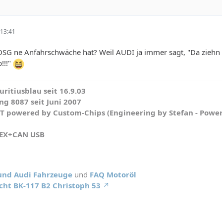
13:41
DSG ne Anfahrschwäche hat? Weil AUDI ja immer sagt, "Da ziehn 
!!!"
ritiusblau seit 16.9.03
g 8087 seit Juni 2007
WT powered by Custom-Chips (Engineering by Stefan - Powe
HEX+CAN USB
 und Audi Fahrzeuge
und
FAQ Motoröl
cht BK-117 B2 Christoph 53