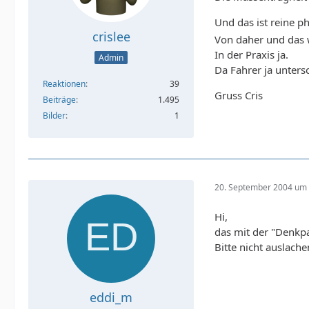
Und das ist reine p
crislee
Von daher und das w
In der Praxis ja.
Admin
Da Fahrer ja unters
Reaktionen
39
Gruss Cris
Beiträge
1.495
Bilder
1
20. September 2004 um 
Hi,
das mit der "Denkpa
Bitte nicht auslache
eddi_m