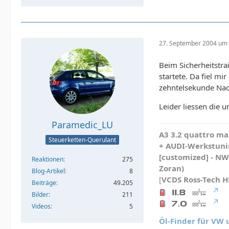
27. September 2004 um 
Beim Sicherheitstra
startete. Da fiel mi
zehntelsekunde Nach
Leider liessen die 
Paramedic_LU
A3 3.2 quattro mau
Steuerketten-Querulant
+ AUDI-Werkstunin
[customized] - N
Reaktionen
275
Zoran)
Blog-Artikel
8
[
VCDS
Ross-Tech 
Beiträge
49.205
Bilder
211
Videos
5
Öl-Finder für VW