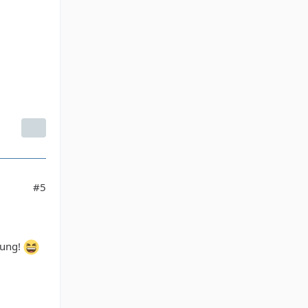
#5
tung!