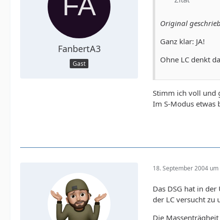
Original geschrie
Ganz klar: JA!
FanbertA3
Ohne LC denkt da
Gast
Stimm ich voll und g
Im S-Modus etwas bi
18. September 2004 um 
Das DSG hat in der
der LC versucht zu
Die Massenträghei