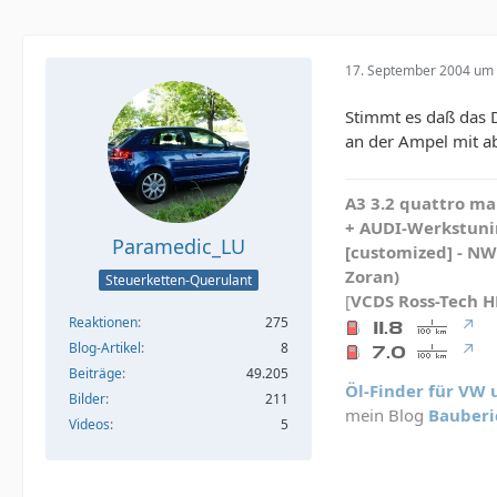
17. September 2004 um 
Stimmt es daß das 
an der Ampel mit ab
A3 3.2 quattro mau
+ AUDI-Werkstunin
Paramedic_LU
[customized] - N
Zoran)
Steuerketten-Querulant
[
VCDS
Ross-Tech 
Reaktionen
275
Blog-Artikel
8
Beiträge
49.205
Öl-Finder für VW
Bilder
211
mein Blog
Bauberi
Videos
5