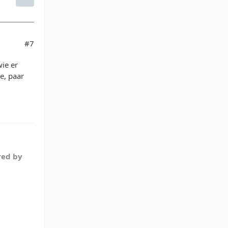
#7
ie er
e, paar
red by