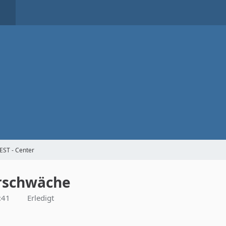
EST - Center
hrschwäche
:41
Erledigt