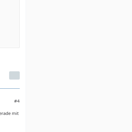
#4
erade mit