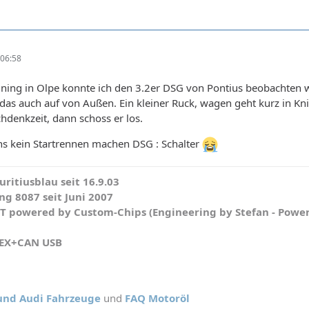
06:58
ining in Olpe konnte ich den 3.2er DSG von Pontius beobachten w
r das auch auf von Außen. Ein kleiner Ruck, wagen geht kurz in Kni
denkzeit, dann schoss er los.
uns kein Startrennen machen DSG : Schalter
ritiusblau seit 16.9.03
g 8087 seit Juni 2007
WT powered by Custom-Chips (Engineering by Stefan - Powe
HEX+CAN USB
 und Audi Fahrzeuge
und
FAQ Motoröl