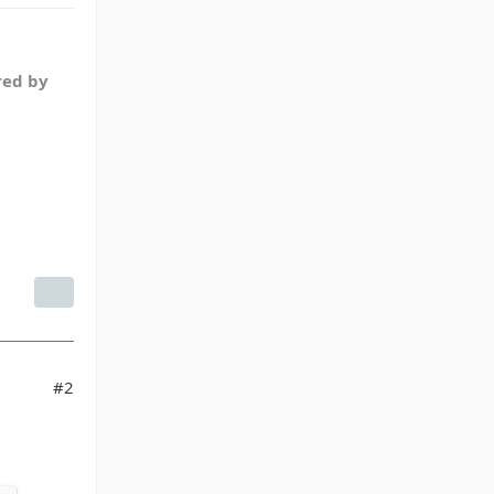
red by
#2