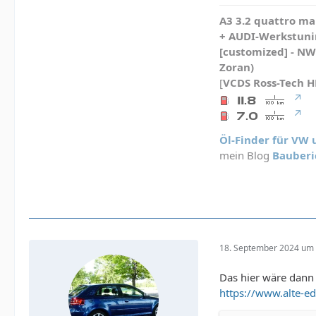
A3 3.2 quattro mau
+ AUDI-Werkstunin
[customized] - N
Zoran)
[
VCDS
Ross-Tech 
Öl-Finder für VW
mein Blog
Bauberi
18. September 2024 um 
Das hier wäre dann 
https://www.alte-ede