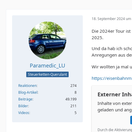
18. September 2024 um 
Die 2024er Tour ist
2025.
Und da hab ich scho
Anregungen aus den
Paramedic_LU
Wir wollten ja mal 
Steuerketten-Querulant
https://eisenbahn
Reaktionen
274
Blog-Artikel
8
Externer Inh
Beiträge
49.199
Inhalte von ext
Bilder
211
geladen und ang
Videos
5
Durch die Aktivierun