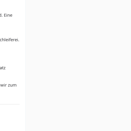
d. Eine
hleiferei.
atz
 wir zum