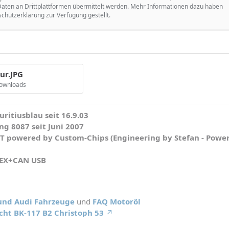
ten an Drittplattformen übermittelt werden. Mehr Informationen dazu haben
schutzerklärung zur Verfügung gestellt.
ur.JPG
Downloads
ritiusblau seit 16.9.03
g 8087 seit Juni 2007
WT powered by Custom-Chips (Engineering by Stefan - Powe
HEX+CAN USB
 und Audi Fahrzeuge
und
FAQ Motoröl
cht BK-117 B2 Christoph 53