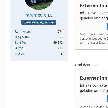
Externer Inh
Inhalte von ext
Paramedic_LU
geladen und ang
Steuerketten-Querulant
Reaktionen
274
Durch die Aktivierun
Blog-Artikel
8
personenbezogene Da
Beiträge
49.199
wir in unserer Daten
Bilder
211
Videos
5
Und dann hier
Externer Inh
Inhalte von ext
geladen und ang
Durch die Aktivierun