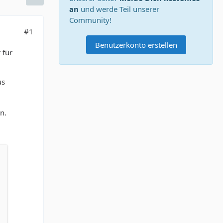
an
und werde Teil unserer
Community!
#1
Benutzerkonto erstellen
 für
us
n.