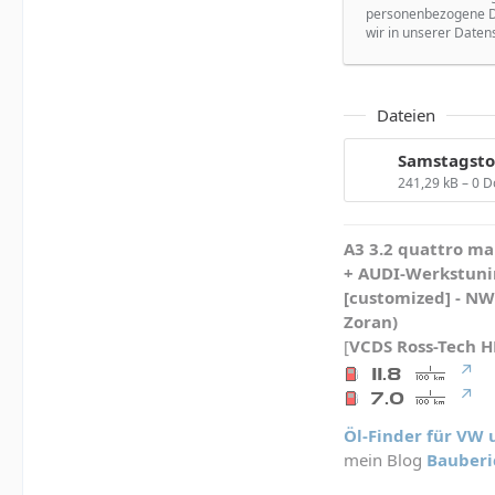
personenbezogene Da
wir in unserer Daten
Dateien
Samstagsto
241,29 kB – 0 
A3 3.2 quattro mau
+ AUDI-Werkstunin
[customized] - N
Zoran)
[
VCDS
Ross-Tech 
Öl-Finder für VW
mein Blog
Bauberi