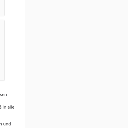
isen
 in alle
ch und