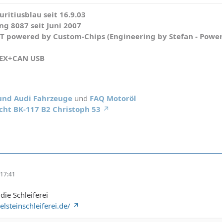
ritiusblau seit 16.9.03
g 8087 seit Juni 2007
WT powered by Custom-Chips (Engineering by Stefan - Powe
HEX+CAN USB
 und Audi Fahrzeuge
und
FAQ Motoröl
cht BK-117 B2 Christoph 53
17:41
die Schleiferei
lsteinschleiferei.de/