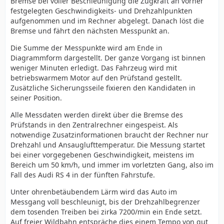
Bremse bei voller Beschleunigung die Zugkraft an vorher
festgelegten Geschwindigkeits- und Drehzahlpunkten
aufgenommen und im Rechner abgelegt. Danach löst die
Bremse und fährt den nächsten Messpunkt an.
Die Summe der Messpunkte wird am Ende in
Diagrammform dargestellt. Der ganze Vorgang ist binnen
weniger Minuten erledigt. Das Fahrzeug wird mit
betriebswarmem Motor auf den Prüfstand gestellt.
Zusätzliche Sicherungsseile fixieren den Kandidaten in
seiner Position.
Alle Messdaten werden direkt über die Bremse des
Prüfstands in den Zentralrechner eingespeist. Als
notwendige Zusatzinformationen braucht der Rechner nur
Drehzahl und Ansauglufttemperatur. Die Messung startet
bei einer vorgegebenen Geschwindigkeit, meistens im
Bereich um 50 km/h, und immer im vorletzten Gang, also im
Fall des Audi RS 4 in der fünften Fahrstufe.
Unter ohrenbetäubendem Lärm wird das Auto im
Messgang voll beschleunigt, bis der Drehzahlbegrenzer
dem tosenden Treiben bei zirka 7200/min ein Ende setzt.
Auf freier Wildbahn entspräche dies einem Tempo von gut