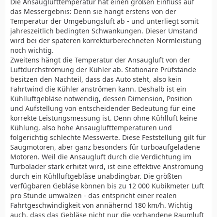
Die Ansauglufttemperatur hat einen großen Einfluss auf
das Messergebnis: Denn sie hängt erstens von der
Temperatur der Umgebungsluft ab - und unterliegt somit
jahreszeitlich bedingten Schwankungen. Dieser Umstand
wird bei der späteren korrekturberechneten Normleistung
noch wichtig.
Zweitens hängt die Temperatur der Ansaugluft von der
Luftdurchströmung der Kühler ab. Stationäre Prüfstände
besitzen den Nachteil, dass das Auto steht, also kein
Fahrtwind die Kühler anströmen kann. Deshalb ist ein
Kühlluftgebläse notwendig, dessen Dimension, Position
und Aufstellung von entscheidender Bedeutung für eine
korrekte Leistungsmessung ist. Denn ohne Kühlluft keine
Kühlung, also hohe Ansauglufttemperaturen und
folgerichtig schlechte Messwerte. Diese Feststellung gilt für
Saugmotoren, aber ganz besonders für turboaufgeladene
Motoren. Weil die Ansaugluft durch die Verdichtung im
Turbolader stark erhitzt wird, ist eine effektive Anströmung
durch ein Kühlluftgebläse unabdingbar. Die größten
verfügbaren Gebläse können bis zu 12 000 Kubikmeter Luft
pro Stunde umwälzen - das entspricht einer realen
Fahrtgeschwindigkeit von annähernd 180 km/h. Wichtig
auch, dass das Gebläse nicht nur die vorhandene Raumluft