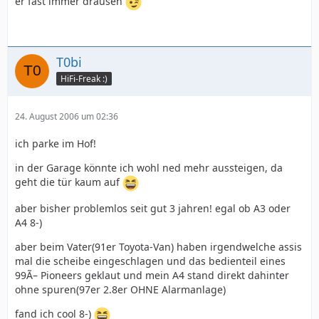
er fast immer drausen
T0bi
HiFi-Freak :)
24. August 2006 um 02:36
ich parke im Hof!
in der Garage könnte ich wohl ned mehr aussteigen, da
geht die tür kaum auf
aber bisher problemlos seit gut 3 jahren! egal ob A3 oder
A4 8-)
aber beim Vater(91er Toyota-Van) haben irgendwelche assis
mal die scheibe eingeschlagen und das bedienteil eines
99Ã– Pioneers geklaut und mein A4 stand direkt dahinter
ohne spuren(97er 2.8er OHNE Alarmanlage)
fand ich cool 8-)