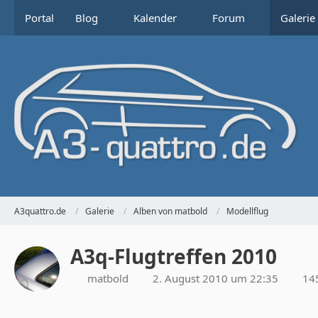
Portal
Blog
Kalender
Forum
Galerie
A3quattro.de
Galerie
Alben von matbold
Modellflug
A3q-Flugtreffen 2010
matbold
2. August 2010 um 22:35
145