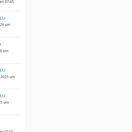
um 07:45
_LU
026 um
r
26 um
_LU
 2025 um
_LU
25 um
um 23:10