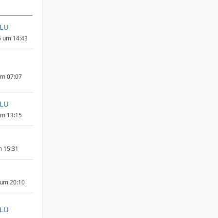
_LU
6 um 14:43
um 07:07
_LU
um 13:15
m 15:31
 um 20:10
_LU