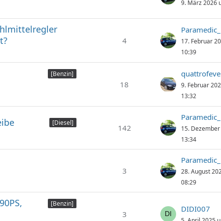
9. März 2026 
hlmittelregler
Paramedic
t?
4
17. Februar 2
10:39
quattrofeve
[Benzin]
18
9. Februar 20
13:32
Paramedic
eibe
[Diesel]
142
15. Dezember
13:34
Paramedic
3
28. August 20
08:29
190PS,
[Benzin]
DIDI007
3
5. April 2025 