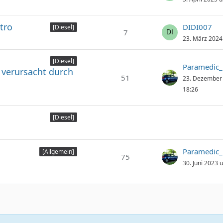
tro
DIDI007
[Diesel]
7
23. März 2024
[Diesel]
Paramedic
verursacht durch
51
23. Dezember
18:26
[Diesel]
Paramedic
[Allgemein]
75
30. Juni 2023 