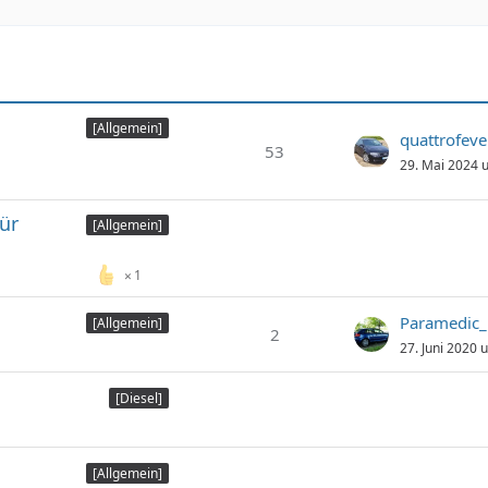
[Allgemein]
quattrofeve
53
29. Mai 2024 
für
[Allgemein]
1
Paramedic
[Allgemein]
2
27. Juni 2020 
[Diesel]
[Allgemein]