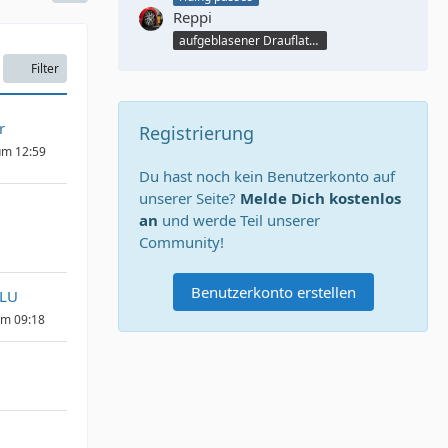
Reppi
aufgeblasener Drauflatscher
Filter
r
Registrierung
um 12:59
Du hast noch kein Benutzerkonto auf
unserer Seite?
Melde Dich kostenlos
an
und werde Teil unserer
Community!
Benutzerkonto erstellen
_LU
um 09:18