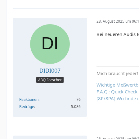
28. August 2025 um 06:
Bei neueren Audis B
DIDI007
Mich braucht jeder!
A3Q Forscher
Wichtige Meßwertb
F.A.Q.; Quick Chec
[8P/8PA] Wo finde 
Reaktionen
76
Beiträge
5.086
28. August 2025 um 08: