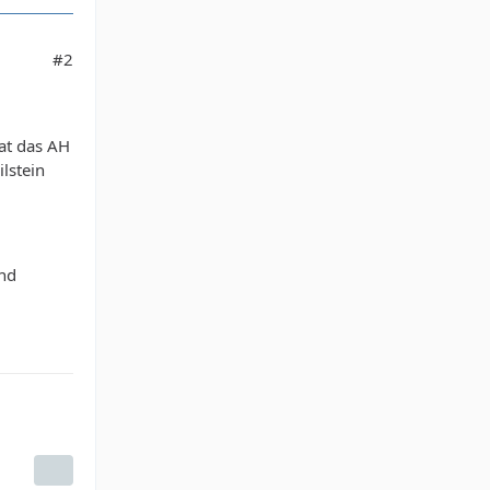
#2
at das AH
ilstein
und