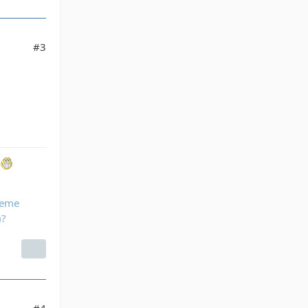
#3
.
leme
)?
#4