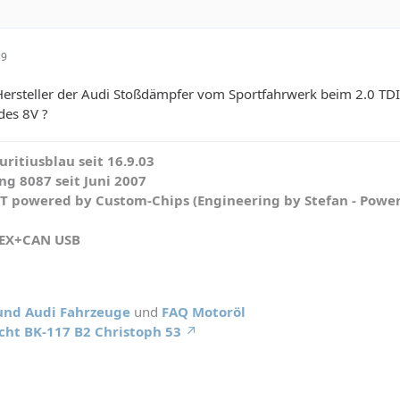
39
ersteller der Audi Stoßdämpfer vom Sportfahrwerk beim 2.0 TDI
des 8V ?
ritiusblau seit 16.9.03
g 8087 seit Juni 2007
WT powered by Custom-Chips (Engineering by Stefan - Powe
HEX+CAN USB
 und Audi Fahrzeuge
und
FAQ Motoröl
cht BK-117 B2 Christoph 53