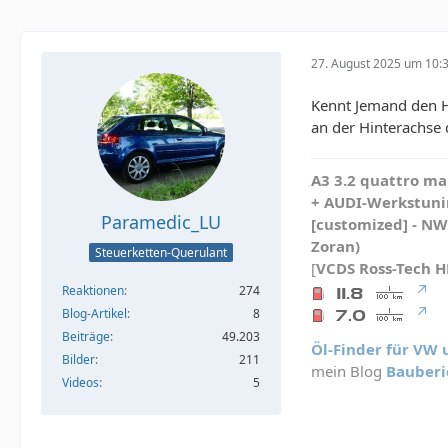
27. August 2025 um 10:
Kennt Jemand den H
an der Hinterachse 
A3 3.2 quattro mau
+ AUDI-Werkstunin
Paramedic_LU
[customized] - N
Zoran)
Steuerketten-Querulant
[
VCDS
Ross-Tech 
Reaktionen
274
Blog-Artikel
8
Beiträge
49.203
Öl-Finder für VW
Bilder
211
mein Blog
Bauberi
Videos
5