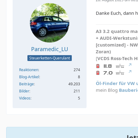
Danke Euch, dann ha
A3 3.2 quattro mau
+ AUDI-Werkstunin
[customized] - N
Paramedic_LU
Zoran)
[
VCDS
Ross-Tech 
Steuerketten-Querulant
Reaktionen
274
Blog-Artikel
8
Öl-Finder für VW
Beiträge
49.203
mein Blog
Bauberi
Bilder
211
Videos
5
Jet