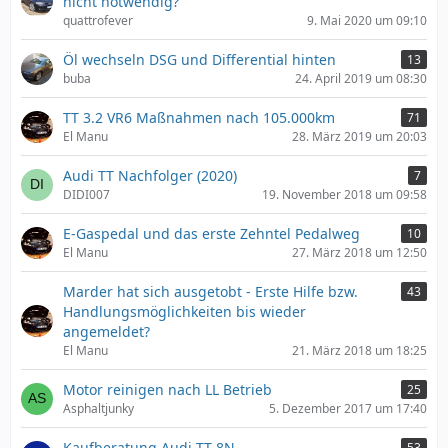
nicht notwendig?
quattrofever
9. Mai 2020 um 09:10
Öl wechseln DSG und Differential hinten
13
buba
24. April 2019 um 08:30
TT 3.2 VR6 Maßnahmen nach 105.000km
71
El Manu
28. März 2019 um 20:03
Audi TT Nachfolger (2020)
7
DIDI007
19. November 2018 um 09:58
E-Gaspedal und das erste Zehntel Pedalweg
10
El Manu
27. März 2018 um 12:50
Marder hat sich ausgetobt - Erste Hilfe bzw.
43
Handlungsmöglichkeiten bis wieder
angemeldet?
El Manu
21. März 2018 um 18:25
Motor reinigen nach LL Betrieb
25
Asphaltjunky
5. Dezember 2017 um 17:40
Kaufberatung Audi TT 8N
53