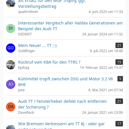
als Ersatz für den MGF Trophy, ggf.
Vorstellungsbeitrag
quattrofever
4. Juni 2025 um 11:33
Interessanter Vergleich aller Haldex Generationen am
Beispiel des Audi TT
DIDI007
24. Januar 2024 um 11:32
Mein Neuer ... TT ;-)
21
Goldfinger
9. Juli 2022 um 18:48
Rückruf vom KBA für den TTRS ?
15
bjohag
19. Februar 2022 um 15:37
Kühlmittel tropft zwischen DSG und Motor 3.2 V6
5
BHE
Jose
8. Mai 2021 um 07:34
Audi TT / Fensterheber defekt nach entfernen
21
der Sicherung ?
DaveRack
24. Januar 2021 um 23:06
Wie Bremsen Verbessern am TT 8J - oder gar
17