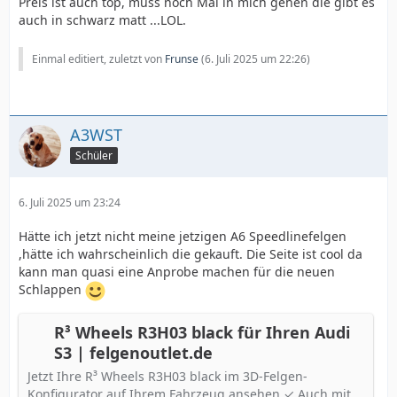
Preis ist auch top, muss noch Mal in mich gehen die gibt es
auch in schwarz matt ...LOL.
Einmal editiert, zuletzt von
Frunse
(
6. Juli 2025 um 22:26
)
A3WST
Schüler
6. Juli 2025 um 23:24
Hätte ich jetzt nicht meine jetzigen A6 Speedlinefelgen
,hätte ich wahrscheinlich die gekauft. Die Seite ist cool da
kann man quasi eine Anprobe machen für die neuen
Schlappen
R³ Wheels R3H03 black für Ihren Audi
S3 | felgenoutlet.de
Jetzt Ihre R³ Wheels R3H03 black im 3D-Felgen-
Konfigurator auf Ihrem Fahrzeug ansehen ✓ Auch mit