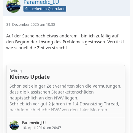
Paramedic_LU
Steuerketten-Querulant
31. Dezember 2025 um 10:38
Auf der Suche nach etwas anderem , bin ich zufällig auf
den Beginn der Lösung des Problemes gestossen. Verrückt
wie schnell die Zeit verstreicht
Beitrag
Kleines Update
Schon seit einiger Zeit verhärten sich die Vermutungen,
dass die klassischen Steuerkettenschäden
hauptsächlich an den NWV liegen.
Schrieb ich vor gut 2 Jahren im 1.4 Downsizing Thread,
nachdem ich etliche NWV von den 1.4er Motoren
öffnete. Man sah Spuren am Gehäuse wo der innere
Rotor anschlug, und man fand in den Nischen
Paramedic_LU
Ölkohlepartikel und Öllack, und Schleifspuren am
10. April 2014 um 20:47