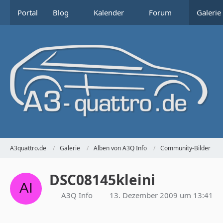
Portal
Blog
Kalender
Forum
Galerie
A3quattro.de
Galerie
Alben von A3Q Info
Community-Bilder
DSC08145kleini
A3Q Info
13. Dezember 2009 um 13:41