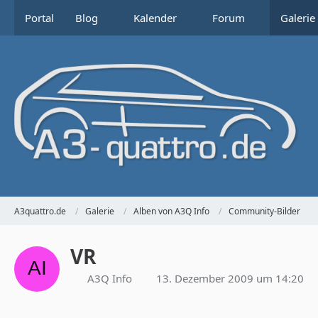
Portal
Blog
Kalender
Forum
Galerie
A3quattro.de
Galerie
Alben von A3Q Info
Community-Bilder
VR
A3Q Info
13. Dezember 2009 um 14:20